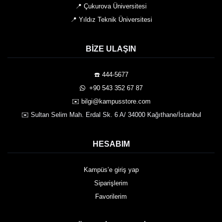
📍 Çukurova Üniversitesi
📍 Yıldız Teknik Üniversitesi
BIZE ULAŞIN
☎️ 444-5677
️ +90 543 352 67 87
✉️ bilgi@kampusstore.com
✉️ Sultan Selim Mah. Erdal Sk. 6 A/ 34000 Kağıthane/İstanbul
HESABIM
Kampüs’e giriş yap
Siparişlerim
Favorilerim