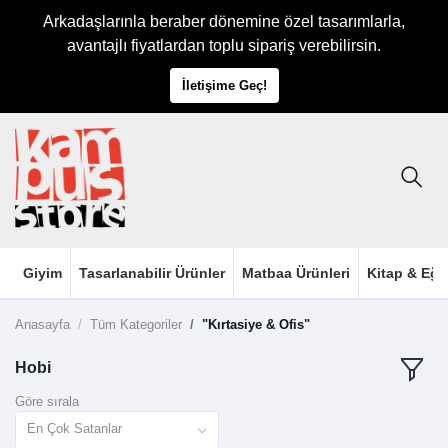
Arkadaşlarınla beraber dönemine özel tasarımlarla,
avantajlı fiyatlardan toplu sipariş verebilirsin.
İletişime Geç!
Giyim
Tasarlanabilir Ürünler
Matbaa Ürünleri
Kitap & Eği
Anasayfa
Tüm Kategoriler
"Kırtasiye & Ofis"
Hobi
Göre sırala
En Çok Satanlar