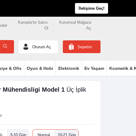
İletişime Geç!
Kampüs'te Satıcı
Kurumsal Mağaza
malar
Ol
Aç
Oturum Aç
Sepetim
siye & Ofis
Oyun & Hobi
Elektronik
Ev Yaşam
Kozmetik & K
r Mühendisligi Model 1
Üç İplik
et
lı
3-10 Gün
Normal
10-21 Gün