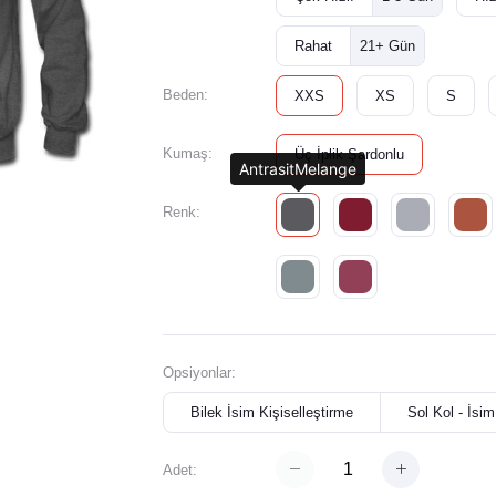
Rahat
21+ Gün
Beden:
XXS
XS
S
Kumaş:
Üç İplik Şardonlu
AntrasitMelange
Renk:
Opsiyonlar:
Bilek İsim Kişiselleştirme
Sol Kol - İsim
Adet: