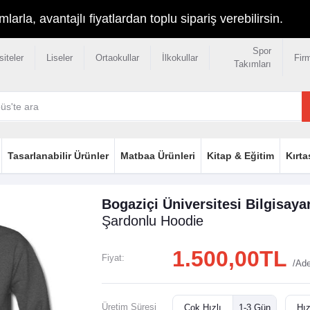
rla, avantajlı fiyatlardan toplu sipariş verebilirsin.
Spor
siteler
Liseler
Ortaokullar
İlkokullar
Fir
Takımları
Tasarlanabilir Ürünler
Matbaa Ürünleri
Kitap & Eğitim
Kırta
Bogaziçi Üniversitesi Bilgisaya
Şardonlu
Hoodie
1.500,00TL
Fiyat:
/Ad
Üretim Süresi
Çok Hızlı
1-3 Gün
Hız