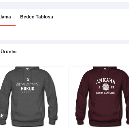
klama
Beden Tablosu
i Ürünler