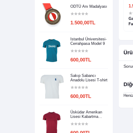
1.500,00TL
1.
ODTÜ Anı Madalyası
sesi Model 1
Çorum Anadolu Lisesi Model 1
Ga
1.500,00TL
Fa
Istanbul Üniversitesi-
Cerrahpasa Model 9
Ürü
600,00TL
Soru
Sakıp Sabancı
Anadolu Lisesi T-shirt
Diğ
Henüz
600,00TL
Üsküdar Amerikan
Lisesi Kabartma
Baskılı
600,00TL