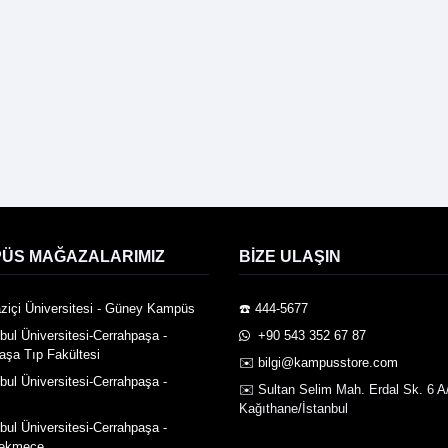
ÜS MAĞAZALARIMIZ
BIZE ULAŞIN
ziçi Üniversitesi - Güney Kampüs
☎️ 444-5677
nbul Üniversitesi-Cerrahpaşa -
️ +90 543 352 67 87
aşa Tıp Fakültesi
✉️ bilgi@kampusstore.com
nbul Üniversitesi-Cerrahpaşa -
✉️ Sultan Selim Mah. Erdal Sk. 6 A
Kağıthane/İstanbul
nbul Üniversitesi-Cerrahpaşa -
ekmece