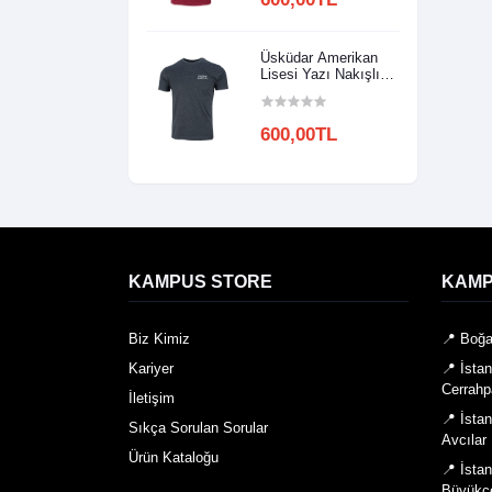
Üsküdar Amerikan
Lisesi Yazı Nakışlı
Model 2
600,00TL
KAMPUS STORE
KAMP
Biz Kimiz
📍 Boğa
Kariyer
📍 İsta
Cerrahp
İletişim
📍 İsta
Sıkça Sorulan Sorular
Avcılar
Ürün Kataloğu
📍 İsta
Büyükç