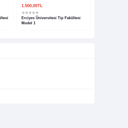
1.500,00TL
1.500,00TL
ltesi
Erciyes Üniversitesi Tip Fakültesi
Selçuk Üniversit
Model 1
Hoodie Model 1